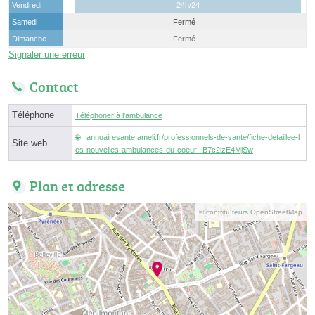
Vendredi
24h/24
Samedi
Fermé
Dimanche
Fermé
Signaler une erreur
Contact
Téléphone
Téléphoner à l'ambulance
annuairesante.ameli.fr/professionnels-de-sante/fiche-detaillee-l
Site web
es-nouvelles-ambulances-du-coeur--B7c2lzE4MjSw
Plan et adresse
© contributeurs OpenStreetMap