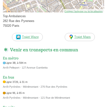
Corriger l’adresse ou la localisation
Top Ambulances
282 Rue des Pyrenees
75020 Paris
Trajet Waze
Trajet Maps
Venir en transports en commun
En métro
Ligne 3B, à 594 m
Arrêt Pelleport - 127 Avenue Gambetta
En bus
Ligne 3726, à 31 m
Arrêt Pyrénées - Ménilmontant - 276 Rue des Pyrénées
Ligne 96, à 65 m
Arrêt Pyrénées - Ménilmontant - 121 Rue de Ménilmontant