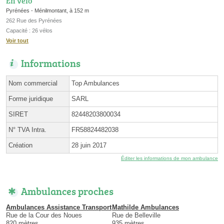
En vélo
Pyrénées - Ménilmontant, à 152 m
262 Rue des Pyrénées
Capacité : 26 vélos
Voir tout
Informations
Nom commercial
Top Ambulances
Forme juridique
SARL
SIRET
82448203800034
N° TVA Intra.
FR58824482038
Création
28 juin 2017
Éditer les informations de mon ambulance
Ambulances proches
Ambulances Assistance Transport
Mathilde Ambulances
Rue de la Cour des Noues
Rue de Belleville
820 mètres
935 mètres