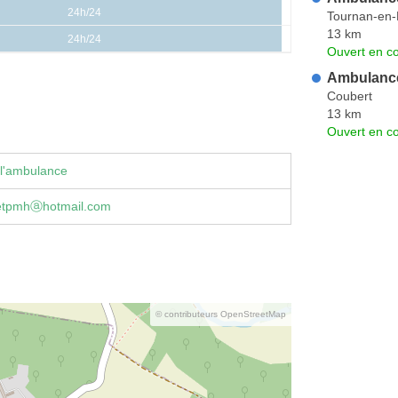
24h/24
Tournan-en-
13 km
24h/24
Ouvert en co
Ambulance
Coubert
13 km
Ouvert en co
 l'ambulance
etpmhⓐhotmail.com
© contributeurs OpenStreetMap