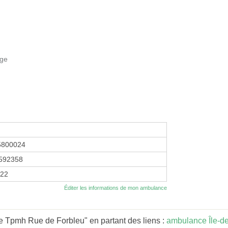
age
5800024
592358
022
Éditer les informations de mon ambulance
 Tpmh Rue de Forbleu" en partant des liens :
ambulance Île-d