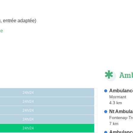
, entrée adaptée)
ce
Amb
Ambulanc
24h/24
Mormant
24h/24
4.3 km
24h/24
Nt Ambul
Fontenay-Tr
24h/24
7 km
24h/24
Ambulance