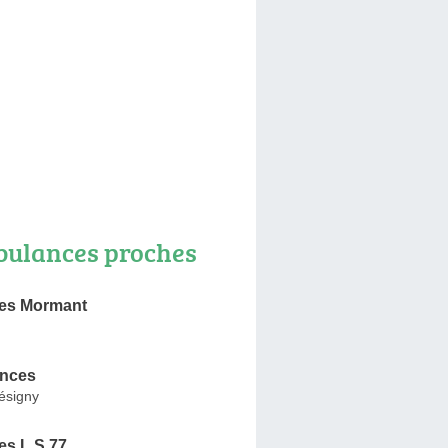
ulances proches
es Mormant
ances
ésigny
s L.S 77