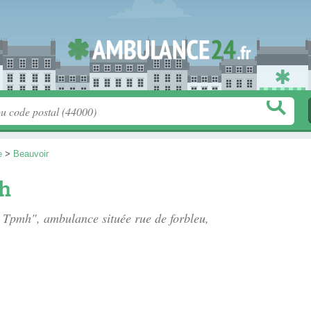
e
>
Beauvoir
h
e Tpmh", ambulance située
rue de forbleu
,