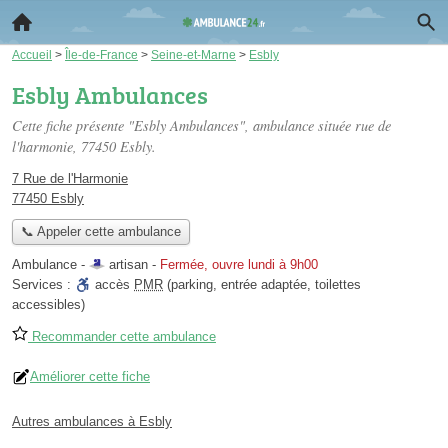
Accueil
>
Île-de-France
>
Seine-et-Marne
>
Esbly
Esbly Ambulances
Cette fiche présente "Esbly Ambulances", ambulance située
rue de
l'harmonie
, 77450 Esbly.
7 Rue de l'Harmonie
77450 Esbly
📞 Appeler cette ambulance
Ambulance -
artisan
-
Fermée, ouvre lundi à 9h00
Services :
accès
PMR
(parking, entrée adaptée, toilettes
accessibles)
Recommander cette ambulance
Améliorer cette fiche
Autres ambulances à Esbly