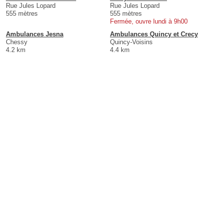
Rue Jules Lopard
Rue Jules Lopard
555 mètres
555 mètres
Fermée, ouvre lundi à 9h00
Ambulances Jesna
Ambulances Quincy et Crecy
Chessy
Quincy-Voisins
4.2 km
4.4 km