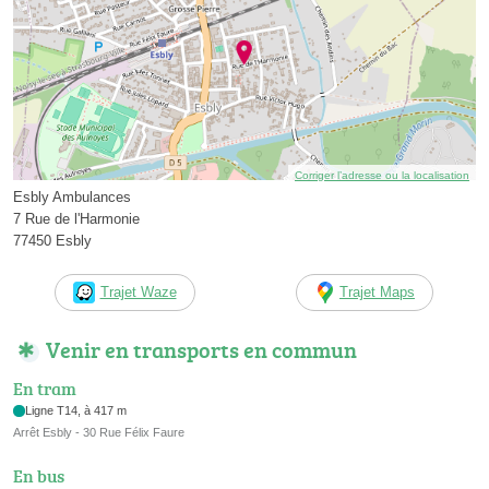
Corriger l’adresse ou la localisation
Esbly Ambulances
7 Rue de l'Harmonie
77450 Esbly
Trajet Waze
Trajet Maps
Venir en transports en commun
En tram
Ligne T14, à 417 m
Arrêt Esbly - 30 Rue Félix Faure
En bus