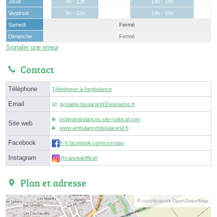
Jeudi
9h - 12h
14h - 18h
Vendredi
9h - 12h
14h - 18h
Samedi
Fermé
Dimanche
Fermé
Signaler une erreur
Contact
Téléphone
Téléphoner à l'ambulance
Email
gyslaine.boularandⓐwanadoo.fr
esblyambulances.site-solocal.com
Site web
www.ambulancesboularand.fr
Facebook
fr-fr.facebook.com/cvsnatio
Instagram
@capvitalofficiel
Plan et adresse
© contributeurs OpenStreetMap