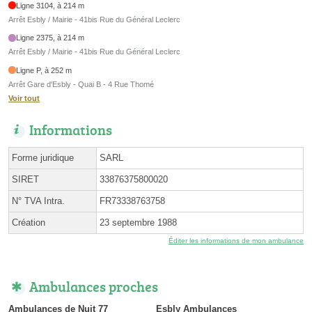
Ligne 3104, à 214 m
Arrêt Esbly / Mairie - 41bis Rue du Général Leclerc
Ligne 2375, à 214 m
Arrêt Esbly / Mairie - 41bis Rue du Général Leclerc
Ligne P, à 252 m
Arrêt Gare d'Esbly - Quai B - 4 Rue Thomé
Voir tout
Informations
Forme juridique
SARL
SIRET
33876375800020
N° TVA Intra.
FR73338763758
Création
23 septembre 1988
Éditer les informations de mon ambulance
Ambulances proches
Ambulances de Nuit 77
Esbly Ambulances