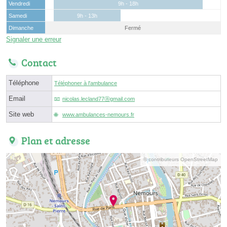
Vendredi
9h - 18h
Samedi
9h - 13h
Dimanche
Fermé
Signaler une erreur
Contact
Téléphone
Téléphoner à l'ambulance
Email
nicolas.lecland77ⓐgmail.com
Site web
www.ambulances-nemours.fr
Plan et adresse
© contributeurs OpenStreetMap