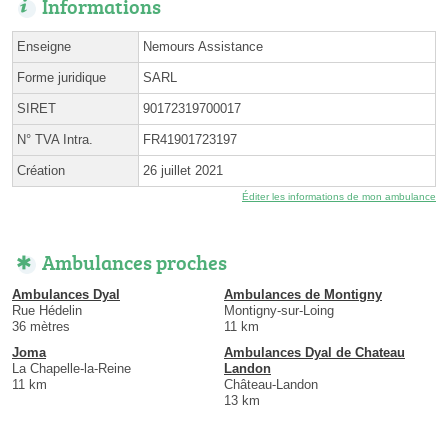
Informations
Enseigne
Nemours Assistance
Forme juridique
SARL
SIRET
90172319700017
N° TVA Intra.
FR41901723197
Création
26 juillet 2021
Éditer les informations de mon ambulance
Ambulances proches
Ambulances Dyal
Ambulances de Montigny
Rue Hédelin
Montigny-sur-Loing
36 mètres
11 km
Joma
Ambulances Dyal de Chateau
La Chapelle-la-Reine
Landon
11 km
Château-Landon
13 km