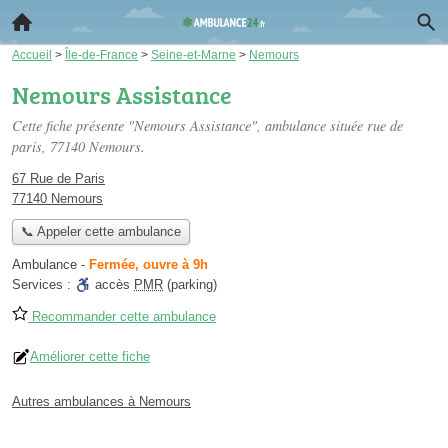
Accueil
>
Île-de-France
>
Seine-et-Marne
>
Nemours
Nemours Assistance
Cette fiche présente "Nemours Assistance", ambulance située
rue de
paris
, 77140 Nemours.
67 Rue de Paris
77140 Nemours
📞 Appeler cette ambulance
Ambulance
-
Fermée, ouvre à 9h
Services :
accès
PMR
(parking)
Recommander cette ambulance
Améliorer cette fiche
Autres ambulances à Nemours