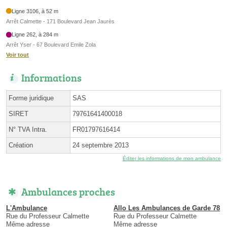
Ligne 3106, à 52 m
Arrêt Calmette - 171 Boulevard Jean Jaurès
Ligne 262, à 284 m
Arrêt Yser - 67 Boulevard Emile Zola
Voir tout
Informations
Forme juridique
SAS
SIRET
79761641400018
N° TVA Intra.
FR01797616414
Création
24 septembre 2013
Éditer les informations de mon ambulance
Ambulances proches
L'Ambulance
Allo Les Ambulances de Garde 78
Rue du Professeur Calmette
Rue du Professeur Calmette
Même adresse
Même adresse