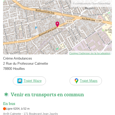
© contributeurs OpenStreetMap
Corriger l’adresse ou la localisation
Crème Ambulances
2 Rue du Professeur Calmette
78800 Houilles
Trajet Waze
Trajet Maps
Venir en transports en commun
En bus
Ligne 6204, à 52 m
Arrêt Calmette - 171 Boulevard Jean Jaurès