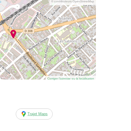
© contributeurs OpenStreetMap
Corriger l’adresse ou la localisation
Trajet Maps