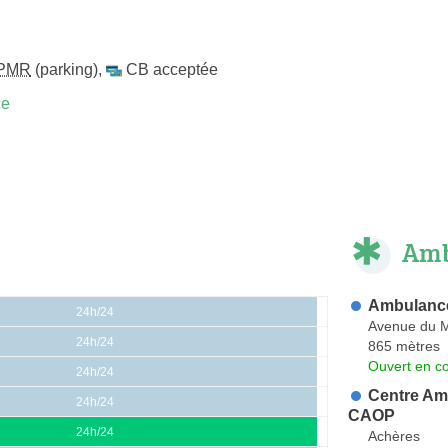
PMR
(parking)
,
CB acceptée
ce
Amb
Ambulance
24h/24
Avenue du M
24h/24
865 mètres
Ouvert en co
24h/24
Centre Amb
24h/24
CAOP
24h/24
Achères