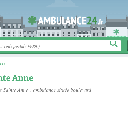
ssy
nte Anne
es Sainte Anne", ambulance située
boulevard