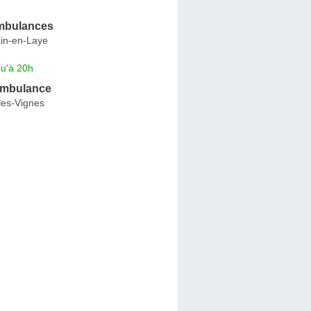
mbulances
in-en-Laye
qu'à 20h
Ambulance
les-Vignes