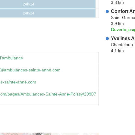
3.8 km
24h/24
Confort A
24h/24
Saint-Germa
3.9 km
Ouverte jus
Yvelines 
Chanteloup-
4.1 km
 l'ambulance
tⓐambulances-sainte-anne.com
s-sainte-anne.com
com/pages/Ambulances-Sainte-Anne-Poissy/29907