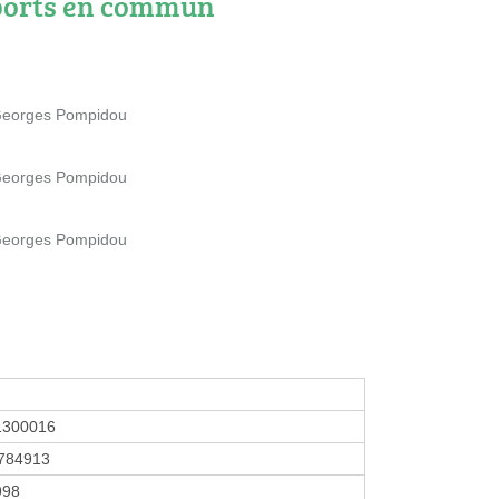
ports en commun
e Georges Pompidou
e Georges Pompidou
e Georges Pompidou
1300016
784913
1998