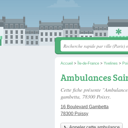
Accueil
>
Île-de-France
>
Yvelines
>
Poi
Ambulances Sai
Cette fiche présente "Ambulanc
gambetta
, 78300 Poissy.
16 Boulevard Gambetta
78300 Poissy
📞 Appeler cette ambulance