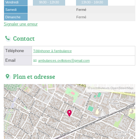
Vendredi
9h30 - 12h30
13h30 - 16h30
Samedi
Fermé
Dimanche
Fermé
Signaler une erreur
Contact
Téléphone
Téléphoner à l'ambulance
Email
ambulances.ovilloisesⓐgmail.com
Plan et adresse
© contributeurs OpenStreetMap