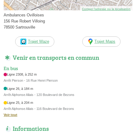
Corriger l’adresse ou la localisation
Ambulances Ovilloises
156 Rue Robert Villoing
78500 Sartrouville
Trajet Waze
Trajet Maps
Venir en transports en commun
En bus
Ligne 2308, à 252 m
Arrêt Pierson - 16 Rue Henri Pierson
Ligne 26, à 184 m
Arrêt Alphonse Allais - 120 Boulevard de Bezons
Ligne 25, à 204 m
Arrêt Alphonse Allais - 116 Boulevard de Bezons
Voir tout
Informations