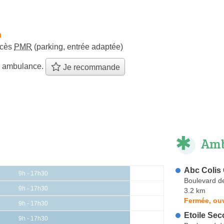
h
ccès
PMR
(parking, entrée adaptée)
e ambulance.
Je recommande
Amb
Abc Colis 
9h - 17h30
Boulevard d
9h - 17h30
3.2 km
Fermée, ouv
9h - 17h30
Etoile Sec
9h - 17h30