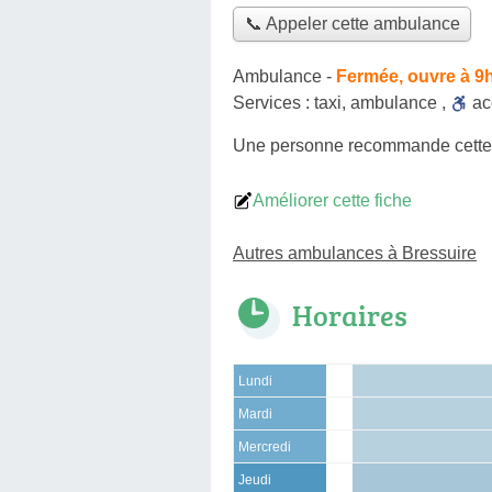
📞 Appeler cette ambulance
Ambulance
-
Fermée, ouvre à 9
Services :
taxi
,
ambulance
,
a
Une personne
recommande
cett
Améliorer cette fiche
Autres ambulances à Bressuire
Horaires
Lundi
Mardi
Mercredi
Jeudi