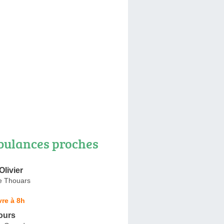
ulances proches
Olivier
e Thouars
re à 8h
ours