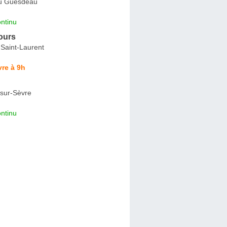
du Guesdeau
ntinu
ours
-Saint-Laurent
re à 9h
sur-Sèvre
ntinu