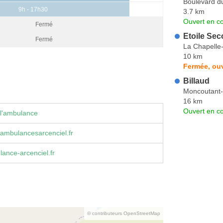
Boulevard 
9h - 17h30
3.7 km
Ouvert en co
Fermé
Etoile Sec
Fermé
La Chapelle
10 km
Fermée, ouv
Billaud
Moncoutant-
16 km
Ouvert en co
 l'ambulance
ambulancesarcenciel.fr
ance-arcenciel.fr
© contributeurs OpenStreetMap