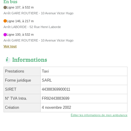
En bus
Ligne 107, à 532 m
Arrêt GARE ROUTIERE - 10 Avenue Victor Hugo
Ligne 146, à 217 m
Arrêt LABORDE - 52 Rue Henri Laborde
Ligne 100, à 532 m
Arrêt GARE ROUTIERE - 10 Avenue Victor Hugo
Voir tout
Informations
Prestations
Taxi
Forme juridique
SARL
SIRET
44388369900011
N° TVA Intra.
FR92443883699
Création
4 novembre 2002
Éditer les informations de mon ambulance