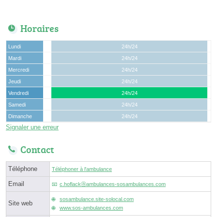
Horaires
Lundi
24h/24
Mardi
24h/24
Mercredi
24h/24
Jeudi
24h/24
Vendredi
24h/24
Samedi
24h/24
Dimanche
24h/24
Signaler une erreur
Contact
Téléphone
Téléphoner à l'ambulance
Email
c.hoflackⓐambulances-sosambulances.com
sosambulance.site-solocal.com
Site web
www.sos-ambulances.com