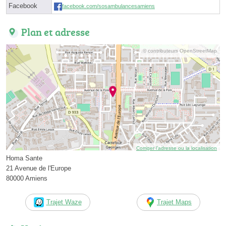
Facebook
facebook.com/sosambulancesamiens
Plan et adresse
© contributeurs OpenStreetMap
Corriger l’adresse ou la localisation
Homa Sante
21 Avenue de l'Europe
80000 Amiens
Trajet Waze
Trajet Maps