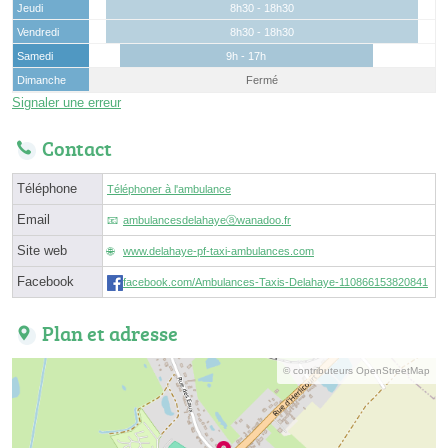
Jeudi
8h30 - 18h30
Vendredi
8h30 - 18h30
Samedi
9h - 17h
Dimanche
Fermé
Signaler une erreur
Contact
Téléphone
Téléphoner à l'ambulance
Email
ambulancesdelahayeⓐwanadoo.fr
Site web
www.delahaye-pf-taxi-ambulances.com
Facebook
facebook.com/Ambulances-Taxis-Delahaye-110866153820841
Plan et adresse
© contributeurs OpenStreetMap