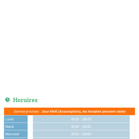
Horaires
Samedi prochain :
Jour férié (Assomption), les horaires peuvent varier
Lundi
8h30 - 18h30
Mardi
8h30 - 18h30
Mercredi
8h30 - 18h30