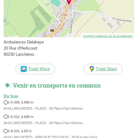
Corriger l’adresse ou la localisation
Ambulances Delahaye
20 Rue d'Herlicourt
80230 Lanchères
Trajet Waze
Trajet Maps
Venir en transports en commun
En bus
1-5-209, à 689 m
Arrêt LANCHERES - PLACE - 80 Place Paul Vimereu
1-5-312, à 689 m
Arrêt LANCHERES - PLACE - 80 Place Paul Vimereu
1-8-101, à 63 m
Arrêt LANCHERES - ABRI RUE DES EAUX - 39 Rue des Eaux