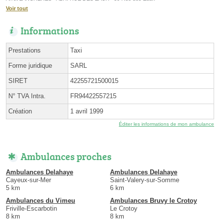
Voir tout
Informations
Prestations
Taxi
Forme juridique
SARL
SIRET
42255721500015
N° TVA Intra.
FR94422557215
Création
1 avril 1999
Éditer les informations de mon ambulance
Ambulances proches
Ambulances Delahaye
Ambulances Delahaye
Cayeux-sur-Mer
Saint-Valery-sur-Somme
5 km
6 km
Ambulances du Vimeu
Ambulances Bruvy le Crotoy
Friville-Escarbotin
Le Crotoy
8 km
8 km