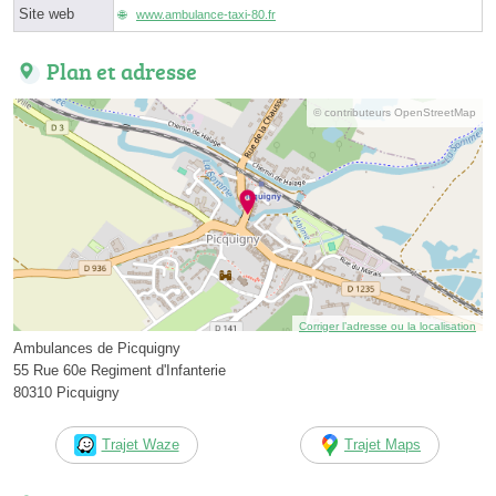
Site web
www.ambulance-taxi-80.fr
Plan et adresse
© contributeurs OpenStreetMap
Corriger l’adresse ou la localisation
Ambulances de Picquigny
55 Rue 60e Regiment d'Infanterie
80310 Picquigny
Trajet Waze
Trajet Maps