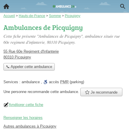
Accueil
>
Hauts-de-France
>
Somme
>
Picquigny
Ambulances de Picquigny
Cette fiche présente "Ambulances de Picquigny", ambulance située
rue
60e regiment d'infanterie
, 80310 Picquigny.
55 Rue 60e Regiment d'Infanterie
80310 Picquigny
📞 Appeler cette ambulance
Services :
ambulance
,
accès
PMR
(parking)
Une personne
recommande
cette ambulance.
Je recommande
Améliorer cette fiche
Renseigner les horaires
Autres ambulances à Picquigny