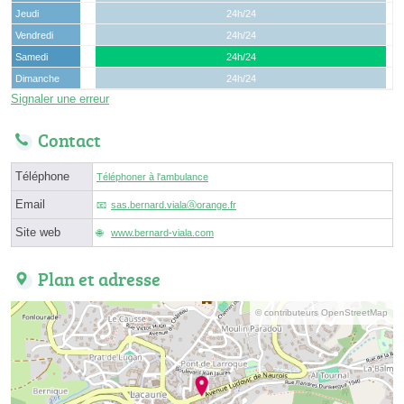
Jeudi
24h/24
Vendredi
24h/24
Samedi
24h/24
Dimanche
24h/24
Signaler une erreur
Contact
Téléphone
Téléphoner à l'ambulance
Email
sas.bernard.vialaⓐorange.fr
Site web
www.bernard-viala.com
Plan et adresse
© contributeurs OpenStreetMap