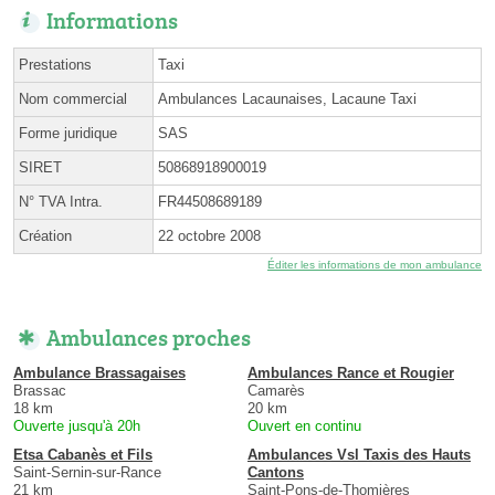
Informations
Prestations
Taxi
Nom commercial
Ambulances Lacaunaises, Lacaune Taxi
Forme juridique
SAS
SIRET
50868918900019
N° TVA Intra.
FR44508689189
Création
22 octobre 2008
Éditer les informations de mon ambulance
Ambulances proches
Ambulance Brassagaises
Ambulances Rance et Rougier
Brassac
Camarès
18 km
20 km
Ouverte jusqu'à 20h
Ouvert en continu
Etsa Cabanès et Fils
Ambulances Vsl Taxis des Hauts
Saint-Sernin-sur-Rance
Cantons
21 km
Saint-Pons-de-Thomières