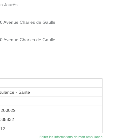
an Jaurès
60 Avenue Charles de Gaulle
60 Avenue Charles de Gaulle
bulance - Sante
3200029
035832
012
Éditer les informations de mon ambulance