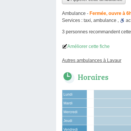
Ambulance
-
Fermée, ouvre à 6
Services :
taxi
,
ambulance
,
a
3 personnes
recommandent
cett
Améliorer cette fiche
Autres ambulances à Lavaur
Horaires
Lundi
Mardi
Mercredi
Jeudi
Vendredi