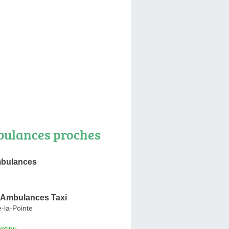
ulances proches
mbulances
e Ambulances Taxi
e-la-Pointe
ntinu