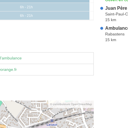
6h - 21h
Juan Père e
Saint-Paul-
6h - 21h
15 km
Ambulanc
Rabastens
15 km
 l'ambulance
orange.fr
© contributeurs OpenStreetMap