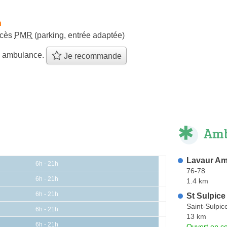
h
ccès
PMR
(parking, entrée adaptée)
e ambulance.
Je recommande
Amb
Lavaur A
6h - 21h
76-78
6h - 21h
1.4 km
6h - 21h
St Sulpic
Saint-Sulpic
6h - 21h
13 km
6h - 21h
Ouvert en co