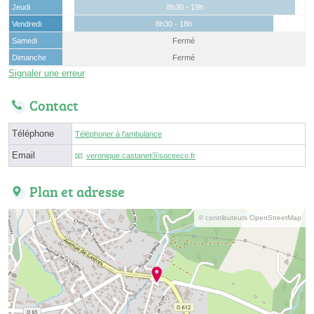
Jeudi
8h30 - 19h
Vendredi
8h30 - 18h
Samedi
Fermé
Dimanche
Fermé
Signaler une erreur
Contact
Téléphone
Téléphoner à l'ambulance
Email
veronique.castanetⓐsoceeco.fr
Plan et adresse
© contributeurs OpenStreetMap