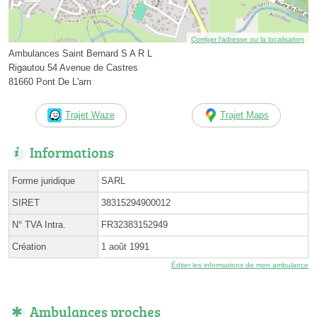
Corriger l’adresse ou la localisation
Ambulances Saint Bernard S A R L
Rigautou 54 Avenue de Castres
81660 Pont De L'arn
Trajet Waze
Trajet Maps
Informations
Forme juridique
SARL
SIRET
38315294900012
N° TVA Intra.
FR32383152949
Création
1 août 1991
Éditer les informations de mon ambulance
Ambulances proches