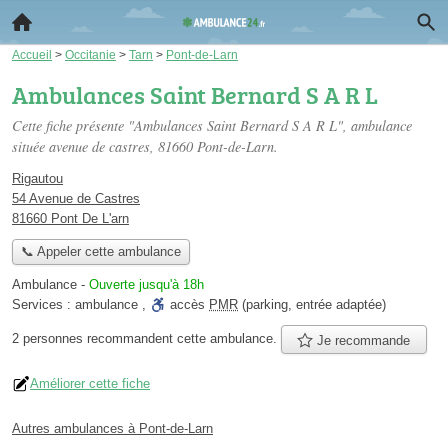
Accueil
>
Occitanie
>
Tarn
>
Pont-de-Larn
Ambulances Saint Bernard S A R L
Cette fiche présente "Ambulances Saint Bernard S A R L", ambulance
située
avenue de castres
, 81660 Pont-de-Larn.
Rigautou
54 Avenue de Castres
81660 Pont De L'arn
📞 Appeler cette ambulance
Ambulance
-
Ouverte jusqu'à 18h
Services :
ambulance
,
accès
PMR
(parking, entrée adaptée)
2 personnes
recommandent
cette ambulance.
Je recommande
Améliorer cette fiche
Autres ambulances à Pont-de-Larn