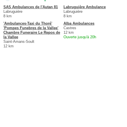
SAS Ambulances de l'Autan 81
Labruguière Ambulance
Labruguière
Labruguière
8 km
8 km
'Ambulances-Taxi du Thoré'
Alba Ambulances
'Pompes Funebres de la Vallee'
Castres
Chambre Funeraire Le Repos de
12 km
la Vallee
Ouverte jusqu'à 20h
Saint-Amans-Soult
12 km