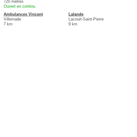
720 mètres
Ouvert en continu
Ambulances Vincent
Lalande
Villemade
Lacourt-Saint-Pierre
7 km
9 km