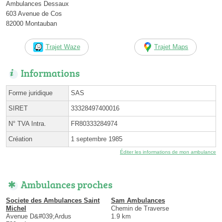
Ambulances Dessaux
603 Avenue de Cos
82000 Montauban
Trajet Waze
Trajet Maps
Informations
Forme juridique
SAS
SIRET
33328497400016
N° TVA Intra.
FR80333284974
Création
1 septembre 1985
Éditer les informations de mon ambulance
Ambulances proches
Societe des Ambulances Saint
Sam Ambulances
Michel
Chemin de Traverse
Avenue D&#039;Ardus
1.9 km