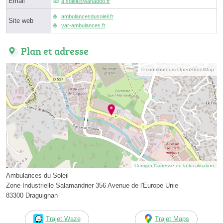
Email
a.soleilⓐwanadoo.fr
ambulancesdusoleil.fr
Site web
var-ambulances.fr
Plan et adresse
© contributeurs OpenStreetMap
Corriger l’adresse ou la localisation
Ambulances du Soleil
Zone Industrielle Salamandrier 356 Avenue de l'Europe Unie
83300 Draguignan
Trajet Waze
Trajet Maps