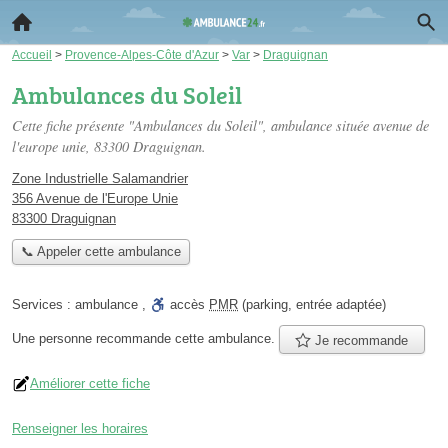
Accueil
>
Provence-Alpes-Côte d'Azur
>
Var
>
Draguignan
Ambulances du Soleil
Cette fiche présente "Ambulances du Soleil", ambulance située
avenue de
l'europe unie
, 83300 Draguignan.
Zone Industrielle Salamandrier
356 Avenue de l'Europe Unie
83300 Draguignan
📞 Appeler cette ambulance
Services :
ambulance
,
accès
PMR
(parking, entrée adaptée)
Une personne
recommande
cette ambulance.
Je recommande
Améliorer cette fiche
Renseigner les horaires