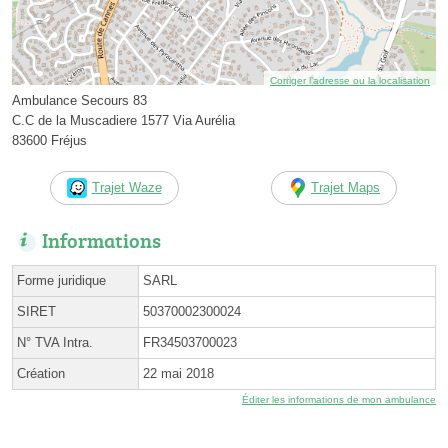
Corriger l’adresse ou la localisation
Ambulance Secours 83
C.C de la Muscadiere 1577 Via Aurélia
83600 Fréjus
Trajet Waze
Trajet Maps
Informations
Forme juridique
SARL
SIRET
50370002300024
N° TVA Intra.
FR34503700023
Création
22 mai 2018
Éditer les informations de mon ambulance