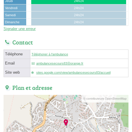
Jeudi
24h/24
Vendredi
24h/24
Samedi
24h/24
Dimanche
24h/24
Signaler une erreur
Contact
Téléphone
Téléphoner à l'ambulance
Email
ambulancesecours83ⓐorange.fr
Site web
sites.google.com/view/ambulancesecours83/accueil
Plan et adresse
© contributeurs OpenStreetMap