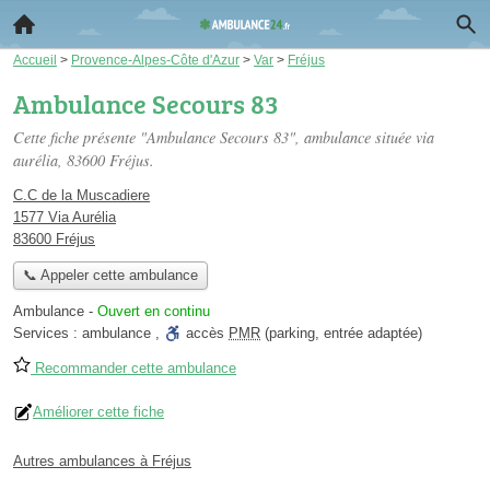
Accueil
>
Provence-Alpes-Côte d'Azur
>
Var
>
Fréjus
Ambulance Secours 83
Cette fiche présente "Ambulance Secours 83", ambulance située
via
aurélia
, 83600 Fréjus.
C.C de la Muscadiere
1577 Via Aurélia
83600 Fréjus
📞 Appeler cette ambulance
Ambulance
-
Ouvert en continu
Services :
ambulance
,
accès
PMR
(parking, entrée adaptée)
Recommander cette ambulance
Améliorer cette fiche
Autres ambulances à Fréjus