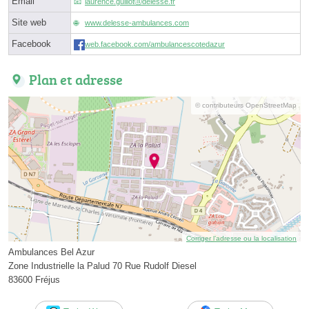
Email
laurence.guillotⓐdelesse.fr
Site web
www.delesse-ambulances.com
Facebook
web.facebook.com/ambulancescotedazur
Plan et adresse
© contributeurs OpenStreetMap
Corriger l’adresse ou la localisation
Ambulances Bel Azur
Zone Industrielle la Palud 70 Rue Rudolf Diesel
83600 Fréjus