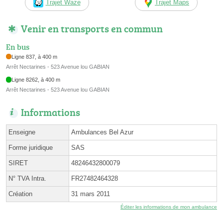
Trajet Waze
Trajet Maps
Venir en transports en commun
En bus
Ligne 837, à 400 m
Arrêt Nectarines - 523 Avenue lou GABIAN
Ligne 8262, à 400 m
Arrêt Nectarines - 523 Avenue lou GABIAN
Informations
Enseigne
Ambulances Bel Azur
Forme juridique
SAS
SIRET
48246432800079
N° TVA Intra.
FR27482464328
Création
31 mars 2011
Éditer les informations de mon ambulance