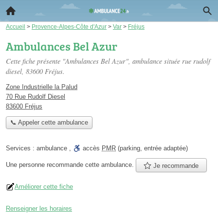
Accueil
>
Provence-Alpes-Côte d'Azur
>
Var
>
Fréjus
Ambulances Bel Azur
Cette fiche présente "Ambulances Bel Azur", ambulance située
rue rudolf
diesel
, 83600 Fréjus.
Zone Industrielle la Palud
70 Rue Rudolf Diesel
83600 Fréjus
📞 Appeler cette ambulance
Services :
ambulance
,
accès
PMR
(parking, entrée adaptée)
Une personne
recommande
cette ambulance.
Je recommande
Améliorer cette fiche
Renseigner les horaires