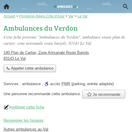
Accueil
>
Provence-Alpes-Côte d'Azur
>
Var
>
Le Val
Ambulances du Verdon
Cette fiche présente "Ambulances du Verdon", ambulance située
plan de
cartier, zone artisanale route barjols
, 83143 Le Val.
140 Plan de Cartier, Zone Artisanale Route Barjols
83143 Le Val
📞 Appeler cette ambulance
Services :
ambulance
,
accès
PMR
(parking, entrée adaptée)
Une personne
recommande
cette ambulance.
Je recommande
Améliorer cette fiche
Renseigner les horaires
Autres ambulances au Val