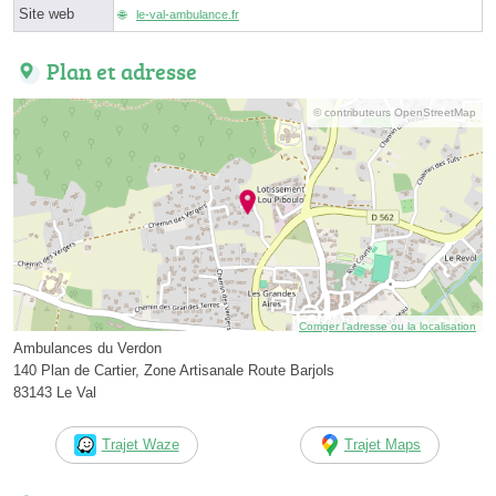
Site web
le-val-ambulance.fr
Plan et adresse
© contributeurs OpenStreetMap
Corriger l’adresse ou la localisation
Ambulances du Verdon
140 Plan de Cartier, Zone Artisanale Route Barjols
83143 Le Val
Trajet Waze
Trajet Maps