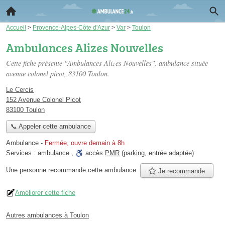
Accueil
>
Provence-Alpes-Côte d'Azur
>
Var
>
Toulon
Ambulances Alizes Nouvelles
Cette fiche présente "Ambulances Alizes Nouvelles", ambulance située
avenue colonel picot
, 83100 Toulon.
Le Cercis
152 Avenue Colonel Picot
83100 Toulon
📞 Appeler cette ambulance
Ambulance
-
Fermée, ouvre demain à 8h
Services :
ambulance
,
accès
PMR
(parking, entrée adaptée)
Une personne
recommande
cette ambulance.
Je recommande
Améliorer cette fiche
Autres ambulances à Toulon