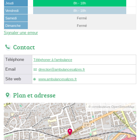
Jeudi
8h - 18h
Vendredi
8h - 18h
Samedi
Fermé
Dimanche
Fermé
Signaler une erreur
Contact
Téléphone
Téléphoner à l'ambulance
Email
directionⓐambulancesalizes.fr
Site web
www.ambulancesalizes.fr
Plan et adresse
© contributeurs OpenStreetMap