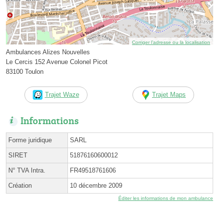
Corriger l’adresse ou la localisation
Ambulances Alizes Nouvelles
Le Cercis 152 Avenue Colonel Picot
83100 Toulon
Trajet Waze
Trajet Maps
Informations
Forme juridique
SARL
SIRET
51876160600012
N° TVA Intra.
FR49518761606
Création
10 décembre 2009
Éditer les informations de mon ambulance