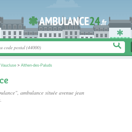
>
Vaucluse
>
Althen-des-Paluds
ce
mbulance", ambulance située
avenue jean
.