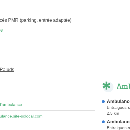
ccès
PMR
(parking, entrée adaptée)
ce
-Paluds
Amb
Ambulance
 l'ambulance
Entraigues-s
2.5 km
lance.site-solocal.com
Ambulance
Entraigues-s