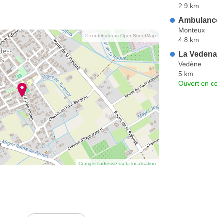
2.9 km
Ambulance
Monteux
© contributeurs OpenStreetMap
4.8 km
La Vedena
Vedène
5 km
Ouvert en co
Corriger l’adresse ou la localisation