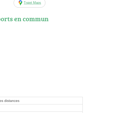
Trajet Maps
ports en commun
tes distances