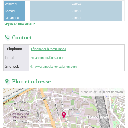
Vendredi
24h/24
Samedi
24h/24
Dimanche
24h/24
Signaler une erreur
Contact
Téléphone
Téléphoner à l'ambulance
Email
ancchatoⓐgmail.com
Site web
www.ambulance-avignon.com
Plan et adresse
© contributeurs OpenStreetMap