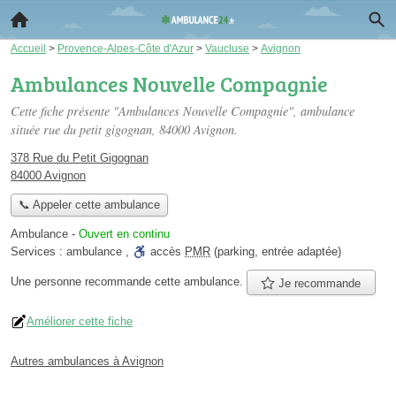
Accueil
>
Provence-Alpes-Côte d'Azur
>
Vaucluse
>
Avignon
Ambulances Nouvelle Compagnie
Cette fiche présente "Ambulances Nouvelle Compagnie", ambulance
située
rue du petit gigognan
, 84000 Avignon.
378 Rue du Petit Gigognan
84000 Avignon
📞 Appeler cette ambulance
Ambulance
-
Ouvert en continu
Services :
ambulance
,
accès
PMR
(parking, entrée adaptée)
Une personne
recommande
cette ambulance.
Je recommande
Améliorer cette fiche
Autres ambulances à Avignon