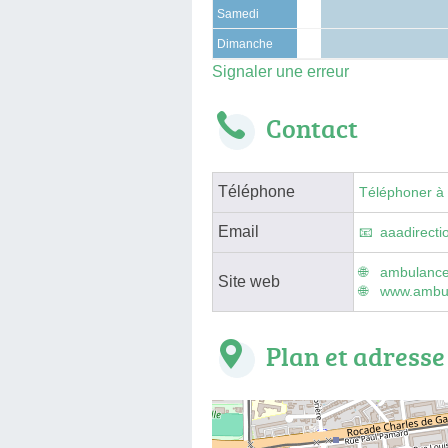
Samedi
Dimanche
Signaler une erreur
Contact
Téléphone
Téléphoner à
Email
aaadirect
ambulance
Site web
www.ambul
Plan et adresse