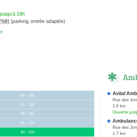
jusqu'à 19h
PMR
(parking, entrée adaptée)
ce
Amb
Avital Am
8h - 19h
Rue des Jon
8h - 19h
1.6 km
Ouverte jus
8h - 19h
Ambulance
8h - 19h
Rue des Jon
8h - 19h
1.7 km