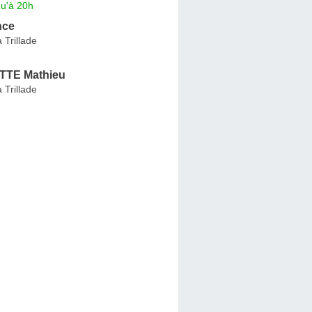
qu'à 20h
nce
 Trillade
TE Mathieu
 Trillade