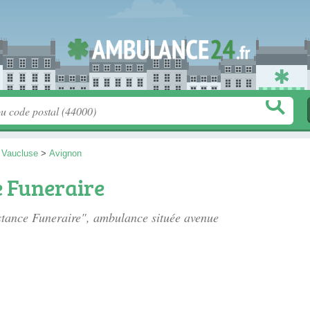
>
Vaucluse
>
Avignon
e Funeraire
istance Funeraire", ambulance située
avenue