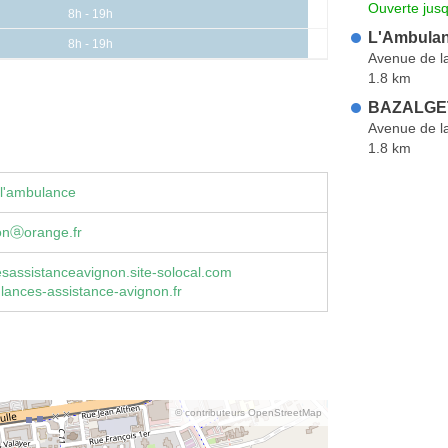
Ouverte jus
8h - 19h
L'Ambula
8h - 19h
Avenue de la
1.8 km
BAZALGET
Avenue de la
1.8 km
 l'ambulance
ionⓐorange.fr
sassistanceavignon.site-solocal.com
ances-assistance-avignon.fr
© contributeurs OpenStreetMap