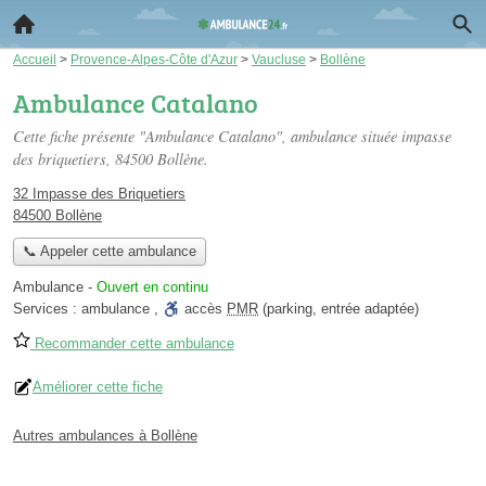
Accueil
>
Provence-Alpes-Côte d'Azur
>
Vaucluse
>
Bollène
Ambulance Catalano
Cette fiche présente "Ambulance Catalano", ambulance située
impasse
des briquetiers
, 84500 Bollène.
32 Impasse des Briquetiers
84500 Bollène
📞 Appeler cette ambulance
Ambulance
-
Ouvert en continu
Services :
ambulance
,
accès
PMR
(parking, entrée adaptée)
Recommander cette ambulance
Améliorer cette fiche
Autres ambulances à Bollène