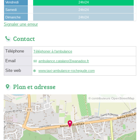
Vendredi
24h/24
Samedi
24h/24
Dimanche
24h/24
Signaler une erreur
Contact
Téléphone
Téléphoner à l'ambulance
Email
ambulance.catalanoⓐwanadoo.fr
Site web
www.taxi-ambulance-rochegude.com
Plan et adresse
© contributeurs OpenStreetMap