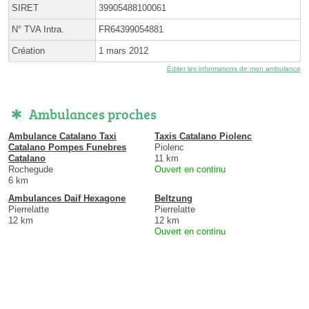
SIRET
39905488100061
N° TVA Intra.
FR64399054881
Création
1 mars 2012
Éditer les informations de mon ambulance
Ambulances proches
Ambulance Catalano Taxi
Taxis Catalano Piolenc
Catalano Pompes Funebres
Piolenc
Catalano
11 km
Rochegude
Ouvert en continu
6 km
Ambulances Daif Hexagone
Beltzung
Pierrelatte
Pierrelatte
12 km
12 km
Ouvert en continu