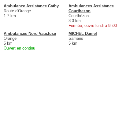
Ambulance Assistance Cathy
Ambulances Assistance
Route d'Orange
Courthezon
1.7 km
Courthézon
3.3 km
Fermée, ouvre lundi à 9h00
Ambulances Nord Vaucluse
MICHEL Daniel
Orange
Sarrians
5 km
5 km
Ouvert en continu