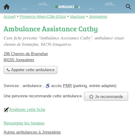
Accueil
>
Provence-Alpes-Côte d'Azur
>
Vaucluse
>
Jonquières
Ambulance Assistance Cathy
Cette fiche présente "Ambulance Assistance Cathy", ambulance située
chemin de bramefan
, 84150 Jonquières.
296 Chemin de Bramefan
84150 Jonquières
📞 Appeler cette ambulance
Services :
ambulance
,
accès
PMR
(parking, entrée adaptée)
Une personne
recommande
cette ambulance.
Je recommande
Améliorer cette fiche
Renseigner les horaires
Autres ambulances à Jonquières