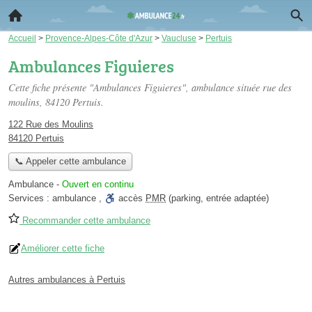
Accueil
>
Provence-Alpes-Côte d'Azur
>
Vaucluse
>
Pertuis
Ambulances Figuieres
Cette fiche présente "Ambulances Figuieres", ambulance située
rue des
moulins
, 84120 Pertuis.
122 Rue des Moulins
84120 Pertuis
📞 Appeler cette ambulance
Ambulance
-
Ouvert en continu
Services :
ambulance
,
accès
PMR
(parking, entrée adaptée)
Recommander cette ambulance
Améliorer cette fiche
Autres ambulances à Pertuis