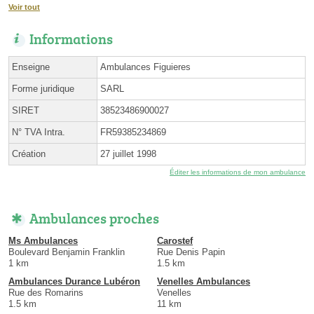
Voir tout
Informations
Enseigne
Ambulances Figuieres
Forme juridique
SARL
SIRET
38523486900027
N° TVA Intra.
FR59385234869
Création
27 juillet 1998
Éditer les informations de mon ambulance
Ambulances proches
Ms Ambulances
Carostef
Boulevard Benjamin Franklin
Rue Denis Papin
1 km
1.5 km
Ambulances Durance Lubéron
Venelles Ambulances
Rue des Romarins
Venelles
1.5 km
11 km