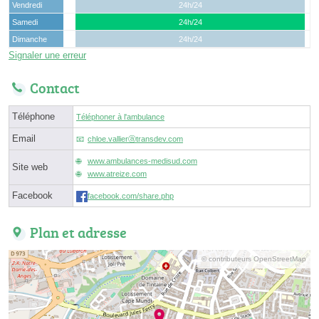
Vendredi
24h/24
Samedi
24h/24
Dimanche
24h/24
Signaler une erreur
Contact
Téléphone
Téléphoner à l'ambulance
Email
chloe.vallierⓐtransdev.com
www.ambulances-medisud.com
Site web
www.atreize.com
Facebook
facebook.com/share.php
Plan et adresse
© contributeurs OpenStreetMap