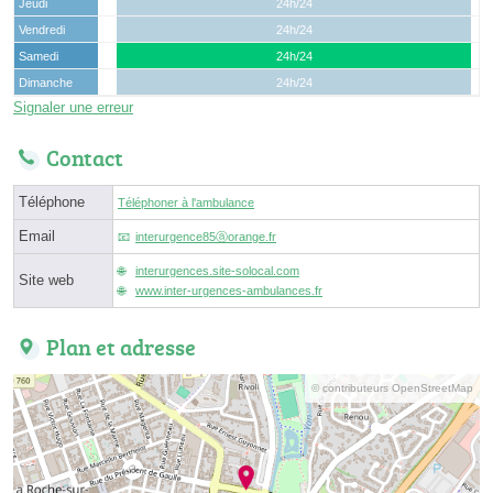
Jeudi
24h/24
Vendredi
24h/24
Samedi
24h/24
Dimanche
24h/24
Signaler une erreur
Contact
Téléphone
Téléphoner à l'ambulance
Email
interurgence85ⓐorange.fr
interurgences.site-solocal.com
Site web
www.inter-urgences-ambulances.fr
Plan et adresse
© contributeurs OpenStreetMap