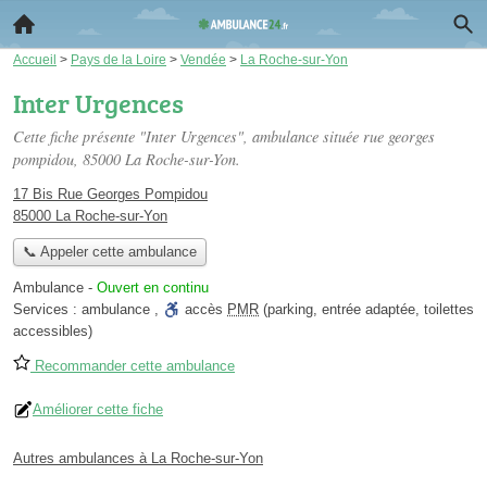
Accueil
>
Pays de la Loire
>
Vendée
>
La Roche-sur-Yon
Inter Urgences
Cette fiche présente "Inter Urgences", ambulance située
rue georges
pompidou
, 85000 La Roche-sur-Yon.
17 Bis Rue Georges Pompidou
85000 La Roche-sur-Yon
📞 Appeler cette ambulance
Ambulance
-
Ouvert en continu
Services :
ambulance
,
accès
PMR
(parking, entrée adaptée, toilettes
accessibles)
Recommander cette ambulance
Améliorer cette fiche
Autres ambulances à La Roche-sur-Yon