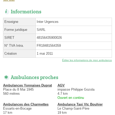
Informations
Enseigne
Inter Urgences
Forme juridique
SARL
SIRET
48156435900026
N° TVA Intra.
FR18481564359
Création
1 mai 2011
Éditer les informations de mon ambulance
Ambulances proches
Ambulances Yonnaises Duprat
AGV
Place du 8 Mai 1945
impasse Philippe Gozola
560 mètres
4.7 km
Ouvert en continu
Ambulances des Charmettes
Ambulance Taxi Vtc Bouhier
Essarts-en-Bocage
Le Champ-Saint-Père
17 km
19 km