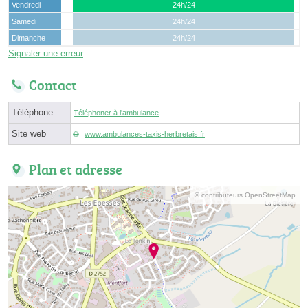
Vendredi
24h/24
Samedi
24h/24
Dimanche
24h/24
Signaler une erreur
Contact
Téléphone
Téléphoner à l'ambulance
Site web
www.ambulances-taxis-herbretais.fr
Plan et adresse
© contributeurs OpenStreetMap