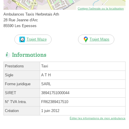
Corriger l’adresse ou la localisation
Ambulances Taxis Herbretais Ath
28 Rue Jeanne d'Arc
85590 Les Epesses
Trajet Waze
Trajet Maps
Informations
Prestations
Taxi
Sigle
A T H
Forme juridique
SARL
SIRET
38941751000044
N° TVA Intra.
FR62389417510
Création
1 juin 2012
Éditer les informations de mon ambulance