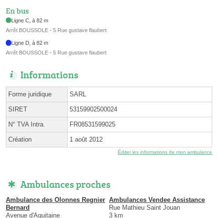
En bus
Ligne C, à 82 m
Arrêt BOUSSOLE - 5 Rue gustave flaubert
Ligne D, à 82 m
Arrêt BOUSSOLE - 5 Rue gustave flaubert
Informations
Forme juridique
SARL
SIRET
53159902500024
N° TVA Intra.
FR08531599025
Création
1 août 2012
Éditer les informations de mon ambulance
Ambulances proches
Ambulance des Olonnes Regnier
Ambulances Vendee Assistance
Bernard
Rue Mathieu Saint Jouan
Avenue d'Aquitaine
3 km