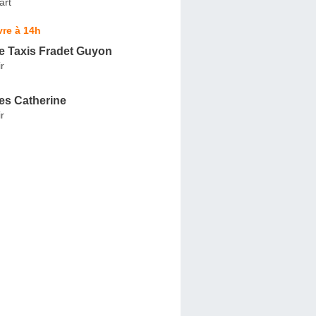
art
re à 14h
 Taxis Fradet Guyon
ir
s Catherine
ir