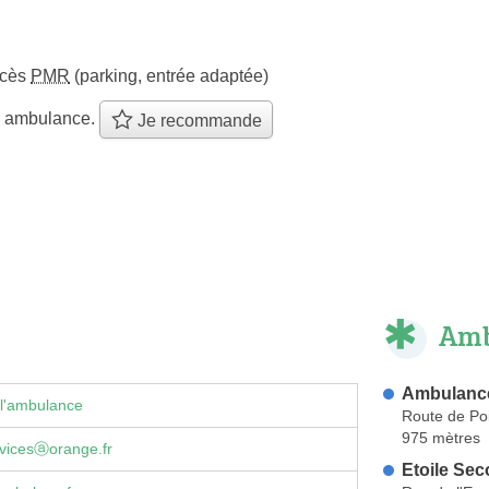
ccès
PMR
(parking, entrée adaptée)
e ambulance.
Je recommande
Amb
Ambulanc
 l'ambulance
Route de Poi
975 mètres
rvicesⓐorange.fr
Etoile Sec