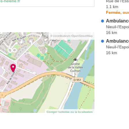
Rue de l'Ess
s-helene.fr
1.1 km
Fermée, ouv
Ambulance
Nieuil-l'Espo
16 km
© contributeurs OpenStreetMap
Ambulance
Nieuil-l'Espo
16 km
Corriger l’adresse ou la localisation