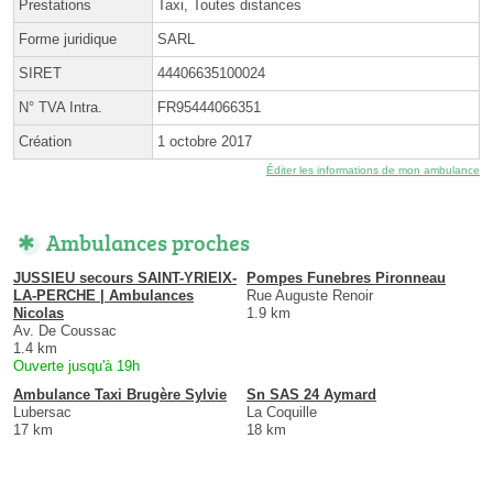
Prestations
Taxi, Toutes distances
Forme juridique
SARL
SIRET
44406635100024
N° TVA Intra.
FR95444066351
Création
1 octobre 2017
Éditer les informations de mon ambulance
Ambulances proches
JUSSIEU secours SAINT-YRIEIX-
Pompes Funebres Pironneau
LA-PERCHE | Ambulances
Rue Auguste Renoir
Nicolas
1.9 km
Av. De Coussac
1.4 km
Ouverte jusqu'à 19h
Ambulance Taxi Brugère Sylvie
Sn SAS 24 Aymard
Lubersac
La Coquille
17 km
18 km