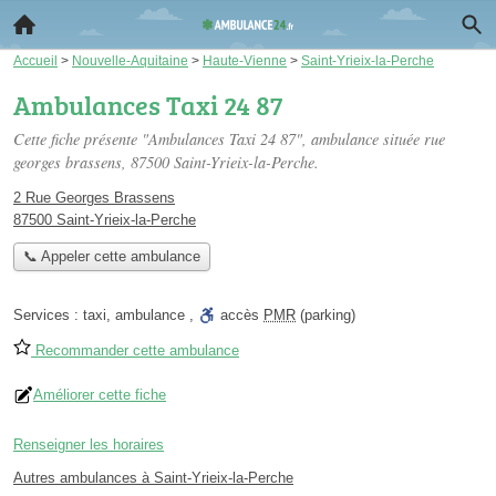
Accueil
>
Nouvelle-Aquitaine
>
Haute-Vienne
>
Saint-Yrieix-la-Perche
Ambulances Taxi 24 87
Cette fiche présente "Ambulances Taxi 24 87", ambulance située
rue
georges brassens
, 87500 Saint-Yrieix-la-Perche.
2 Rue Georges Brassens
87500 Saint-Yrieix-la-Perche
📞 Appeler cette ambulance
Services :
taxi
,
ambulance
,
accès
PMR
(parking)
Recommander cette ambulance
Améliorer cette fiche
Renseigner les horaires
Autres ambulances à Saint-Yrieix-la-Perche