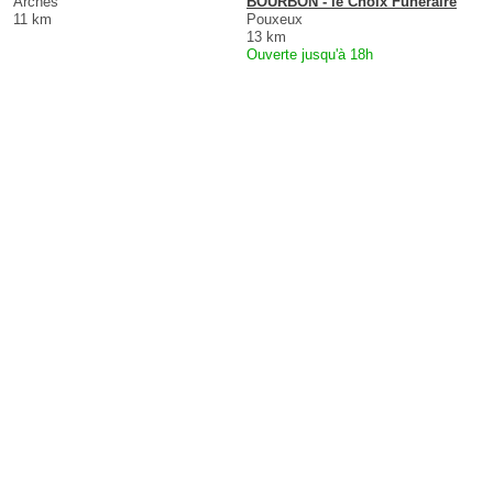
Arches
BOURBON - le Choix Funéraire
11 km
Pouxeux
13 km
Ouverte jusqu'à 18h