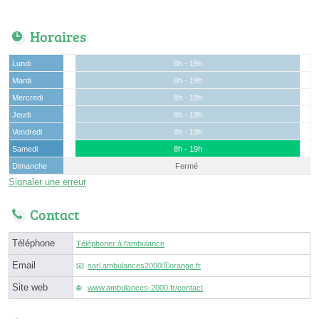
Horaires
Lundi
8h - 19h
Mardi
8h - 19h
Mercredi
8h - 19h
Jeudi
8h - 19h
Vendredi
8h - 19h
Samedi
8h - 19h
Dimanche
Fermé
Signaler une erreur
Contact
Téléphone
Téléphoner à l'ambulance
Email
sarl.ambulances2000ⓐorange.fr
Site web
www.ambulances-2000.fr/contact