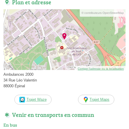
Plan et adresse
© contributeurs OpenStreetMap
Corriger l’adresse ou la localisation
Ambulances 2000
34 Rue Léo Valentin
88000 Épinal
Trajet Waze
Trajet Maps
Venir en transports en commun
En bus