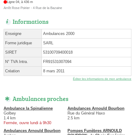
Ligne 04, à 436 m
Arrêt Rose Poirier - 4 Rue de la Bazaine
Informations
Enseigne
Ambulances 2000
Forme juridique
SARL
SIRET
53100709400018
N° TVA Intra.
FR91531007094
Création
8 mars 2011
Éditer les informations de mon ambulance
Ambulances proches
Ambulance la Spinalienne
Ambulances Arnould Bourbon
Golbey
Rue du Général Haxo
1.4 km
2.5 km
Fermée, ouvre lundi à 9h30
Ambulances Arnould Bourbon
Pompes Funèbres ARNOULD