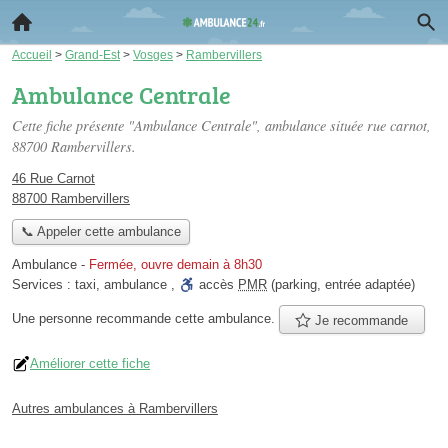
Accueil
>
Grand-Est
>
Vosges
>
Rambervillers
Ambulance Centrale
Cette fiche présente "Ambulance Centrale", ambulance située
rue carnot
,
88700 Rambervillers.
46 Rue Carnot
88700 Rambervillers
📞 Appeler cette ambulance
Ambulance
-
Fermée, ouvre demain à 8h30
Services :
taxi
,
ambulance
,
accès
PMR
(parking, entrée adaptée)
Une personne
recommande
cette ambulance.
Je recommande
Améliorer cette fiche
Autres ambulances à Rambervillers