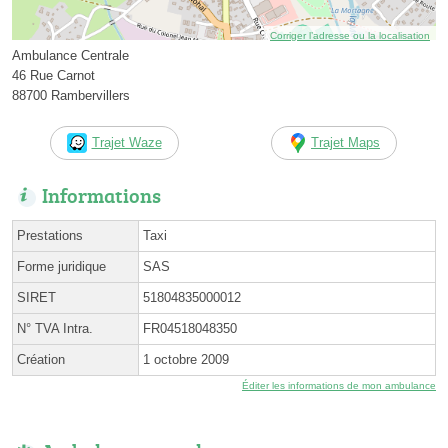
Corriger l’adresse ou la localisation
Ambulance Centrale
46 Rue Carnot
88700 Rambervillers
Trajet Waze
Trajet Maps
Informations
Prestations
Taxi
Forme juridique
SAS
SIRET
51804835000012
N° TVA Intra.
FR04518048350
Création
1 octobre 2009
Éditer les informations de mon ambulance