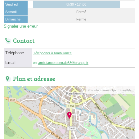
Vendredi
8h30 - 17h30
Samedi
Fermé
Dimanche
Fermé
Signaler une erreur
Contact
Téléphone
Téléphoner à l'ambulance
Email
ambulance.centrale88ⓐorange.fr
Plan et adresse
© contributeurs OpenStreetMap