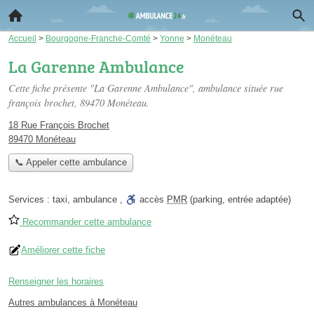
Accueil
>
Bourgogne-Franche-Comté
>
Yonne
>
Monéteau
La Garenne Ambulance
Cette fiche présente "La Garenne Ambulance", ambulance située
rue
françois brochet
, 89470 Monéteau.
18 Rue François Brochet
89470 Monéteau
📞 Appeler cette ambulance
Services :
taxi
,
ambulance
,
accès
PMR
(parking, entrée adaptée)
Recommander cette ambulance
Améliorer cette fiche
Renseigner les horaires
Autres ambulances à Monéteau