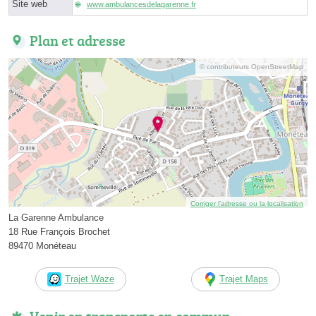
Site web
www.ambulancesdelagarenne.fr
Plan et adresse
© contributeurs OpenStreetMap
Corriger l’adresse ou la localisation
La Garenne Ambulance
18 Rue François Brochet
89470 Monéteau
Trajet Waze
Trajet Maps
Venir en transports en commun