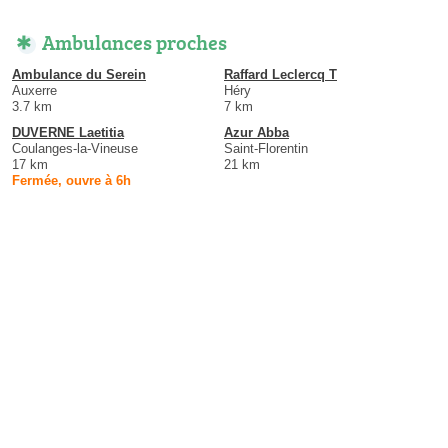
Ambulances proches
Ambulance du Serein
Raffard Leclercq T
Auxerre
Héry
3.7 km
7 km
DUVERNE Laetitia
Azur Abba
Coulanges-la-Vineuse
Saint-Florentin
17 km
21 km
Fermée, ouvre à 6h