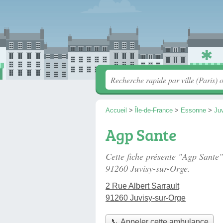
Accueil
>
Île-de-France
>
Essonne
>
Ju
Agp Sante
Cette fiche présente "Agp Sante
91260 Juvisy-sur-Orge.
2 Rue Albert Sarrault
91260 Juvisy-sur-Orge
📞 Appeler cette ambulance