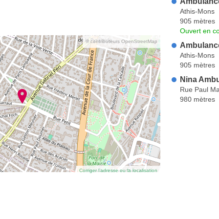
Ambulance
Athis-Mons
905 mètres
Ouvert en co
© contributeurs OpenStreetMap
Ambulance
Athis-Mons
905 mètres
Nina Amb
Rue Paul Ma
980 mètres
Corriger l’adresse ou la localisation