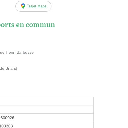
Trajet Maps
ports en commun
nue Henri Barbusse
ide Briand
0300026
103303