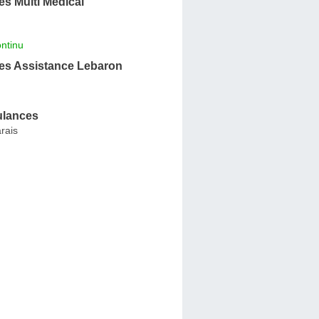
s Multi Médical
ntinu
s Assistance Lebaron
ulances
rais