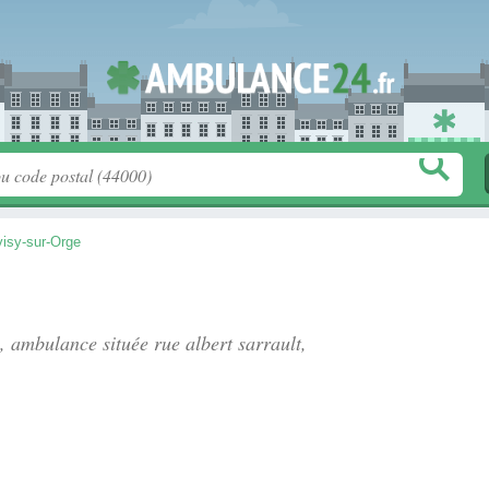
visy-sur-Orge
", ambulance située
rue albert sarrault
,