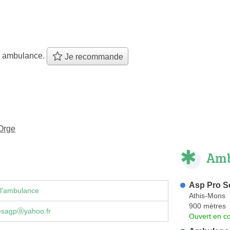
e ambulance.
Je recommande
Orge
Amb
Asp Pro S
 l'ambulance
Athis-Mons
900 mètres
esagpⓐyahoo.fr
Ouvert en co