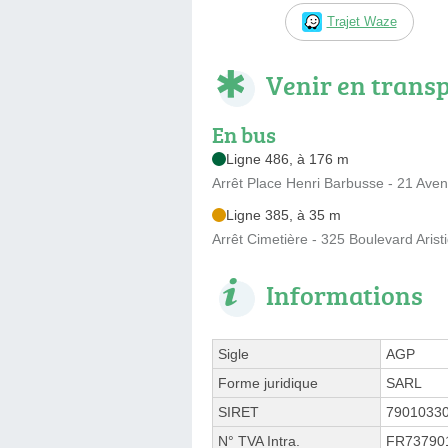
Trajet Waze
Venir en trans
En bus
Ligne 486, à 176 m
Arrêt Place Henri Barbusse - 21 Ave
Ligne 385, à 35 m
Arrêt Cimetière - 325 Boulevard Arist
Informations
Sigle
AGP
Forme juridique
SARL
SIRET
7901033
N° TVA Intra.
FR73790