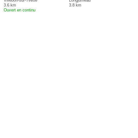
Villebon-sur-Yvette
Longjumeau
3.6 km
3.8 km
Ouvert en continu