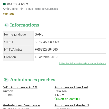
Ligne 319, à 120 m
Arrêt Gabriel Péri - 3 Rue Fustel de Coulanges
Voir tout
Informations
Forme juridique
SARL
SIRET
32759456000069
N° TVA Intra.
FR62327594560
Création
15 octobre 2019
Éditer les informations de mon ambulance
Ambulances proches
SAS Ambulance A.R.M
Ambulances Bleu Ciel
Antony
Palaiseau
1.6 km
1.6 km
Ouvert en continu
Ambulances Providence
Ambulances Liberté 91