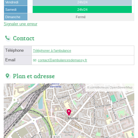
Vendredi
24h/24
Samedi
24h/24
Dimanche
Fermé
Signaler une erreur
Contact
Téléphone
Téléphoner à l'ambulance
Email
contactⓐambulancesdemassy.fr
Plan et adresse
© contributeurs OpenStreetMap