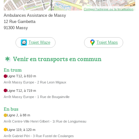
Corriger l’adresse ou la localisation
Ambulances Assistance de Massy
12 Rue Gambetta
91300 Massy
Trajet Waze
Trajet Maps
Venir en transports en commun
En tram
Ligne T12, à 810 m
Arrêt Massy Europe - 2 Rue Leon Migaux
Ligne T12, à 719 m
Arrêt Massy Europe - 1 Rue de Bougainville
En bus
Ligne J, à 88 m
Arrêt Centre-Ville Henri Gilbert - 1t Rue de Longjumeau
Ligne 119, à 120 m
Arrêt Gabriel Péri - 3 Rue Fustel de Coulanges