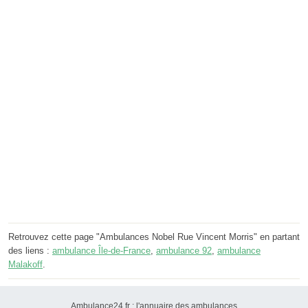
Retrouvez cette page "Ambulances Nobel Rue Vincent Morris" en partant
des liens :
ambulance Île-de-France
,
ambulance 92
,
ambulance
Malakoff
.
Ambulance24.fr : l'annuaire des ambulances