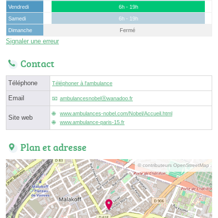
Vendredi
6h - 19h
Samedi
6h - 19h
Dimanche
Fermé
Signaler une erreur
Contact
Téléphone
Téléphoner à l'ambulance
Email
ambulancesnobelⓐwanadoo.fr
www.ambulances-nobel.com/Nobel/Accueil.html
Site web
www.ambulance-paris-15.fr
Plan et adresse
© contributeurs OpenStreetMap