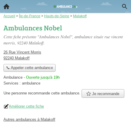
Accueil
>
Île-de-France
>
Hauts-de-Seine
>
Malakoff
Ambulances Nobel
Cette fiche présente "Ambulances Nobel", ambulance située
rue vincent
morris
, 92240 Malakoff.
26 Rue Vincent Morris
92240 Malakoff
📞 Appeler cette ambulance
Ambulance
-
Ouverte jusqu'à 19h
Services :
ambulance
Une personne
recommande
cette ambulance.
Je recommande
Améliorer cette fiche
Autres ambulances à Malakoff