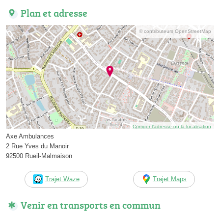
Plan et adresse
© contributeurs OpenStreetMap
Corriger l’adresse ou la localisation
Axe Ambulances
2 Rue Yves du Manoir
92500 Rueil-Malmaison
Trajet Waze
Trajet Maps
Venir en transports en commun