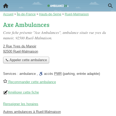
Accueil
>
Île-de-France
>
Hauts-de-Seine
>
Rueil-Malmaison
Axe Ambulances
Cette fiche présente "Axe Ambulances", ambulance située
rue yves du
manoir
, 92500 Rueil-Malmaison.
2 Rue Yves du Manoir
92500 Rueil-Malmaison
📞 Appeler cette ambulance
Services :
ambulance
,
accès
PMR
(parking, entrée adaptée)
Recommander cette ambulance
Améliorer cette fiche
Renseigner les horaires
Autres ambulances à Rueil-Malmaison