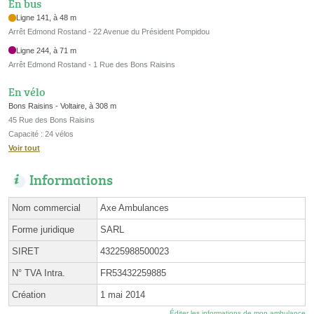
En bus
Ligne 141, à 48 m
Arrêt Edmond Rostand - 22 Avenue du Président Pompidou
Ligne 244, à 71 m
Arrêt Edmond Rostand - 1 Rue des Bons Raisins
En vélo
Bons Raisins - Voltaire, à 308 m
45 Rue des Bons Raisins
Capacité : 24 vélos
Voir tout
Informations
Nom commercial
Axe Ambulances
Forme juridique
SARL
SIRET
43225988500023
N° TVA Intra.
FR53432259885
Création
1 mai 2014
Éditer les informations de mon ambulance