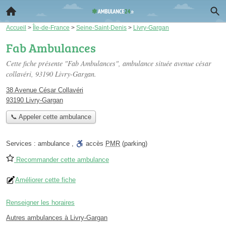
Accueil
>
Île-de-France
>
Seine-Saint-Denis
>
Livry-Gargan
Fab Ambulances
Cette fiche présente "Fab Ambulances", ambulance située
avenue césar
collavéri
, 93190 Livry-Gargan.
38 Avenue César Collavéri
93190 Livry-Gargan
📞 Appeler cette ambulance
Services :
ambulance
,
accès
PMR
(parking)
Recommander cette ambulance
Améliorer cette fiche
Renseigner les horaires
Autres ambulances à Livry-Gargan