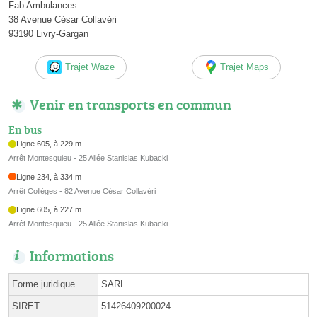
Fab Ambulances
38 Avenue César Collavéri
93190 Livry-Gargan
Trajet Waze
Trajet Maps
Venir en transports en commun
En bus
Ligne 605, à 229 m
Arrêt Montesquieu - 25 Allée Stanislas Kubacki
Ligne 234, à 334 m
Arrêt Collèges - 82 Avenue César Collavéri
Ligne 605, à 227 m
Arrêt Montesquieu - 25 Allée Stanislas Kubacki
Informations
Forme juridique
SARL
SIRET
51426409200024