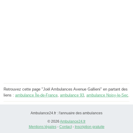
Retrouvez cette page "Joël Ambulances Avenue Gallieni" en partant des
liens :
ambulance Île-de-France
,
ambulance 93
,
ambulance Noisy-le-Sec
.
Ambulance24.fr : l'annuaire des ambulances
© 2026
Ambulance24.fr
Mentions légales
-
Contact
-
Inscription gratuite