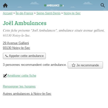
Accueil
>
Île-de-France
>
Seine-Saint-Denis
>
Noisy-le-Sec
Joël Ambulances
Cette fiche présente "Joël Ambulances", ambulance située
avenue gallieni
,
93130 Noisy-le-Sec.
29 Avenue Gallieni
93130 Noisy-le-Sec
📞 Appeler cette ambulance
3 personnes
recommandent
cette ambulance.
Je recommande
Améliorer cette fiche
Renseigner les horaires
Autres ambulances à Noisy-le-Sec