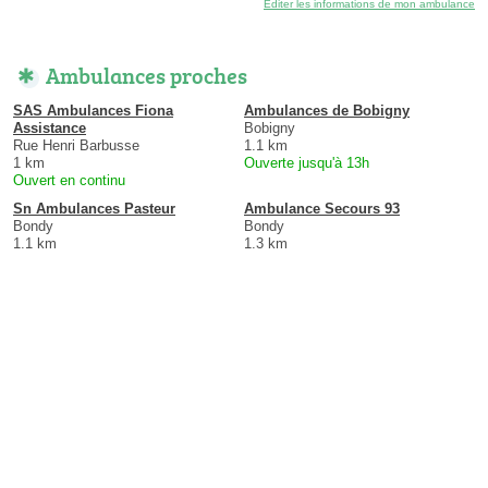
Éditer les informations de mon ambulance
Ambulances proches
SAS Ambulances Fiona
Ambulances de Bobigny
Assistance
Bobigny
Rue Henri Barbusse
1.1 km
1 km
Ouverte jusqu'à 13h
Ouvert en continu
Sn Ambulances Pasteur
Ambulance Secours 93
Bondy
Bondy
1.1 km
1.3 km