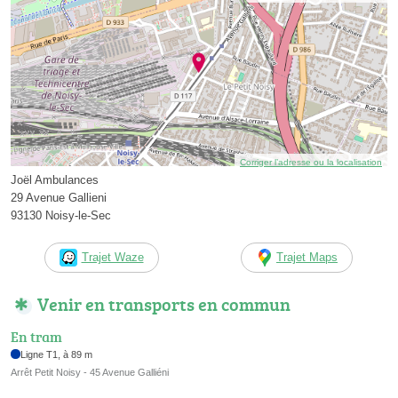
Corriger l’adresse ou la localisation
Joël Ambulances
29 Avenue Gallieni
93130 Noisy-le-Sec
Trajet Waze
Trajet Maps
Venir en transports en commun
En tram
Ligne T1, à 89 m
Arrêt Petit Noisy - 45 Avenue Galliéni