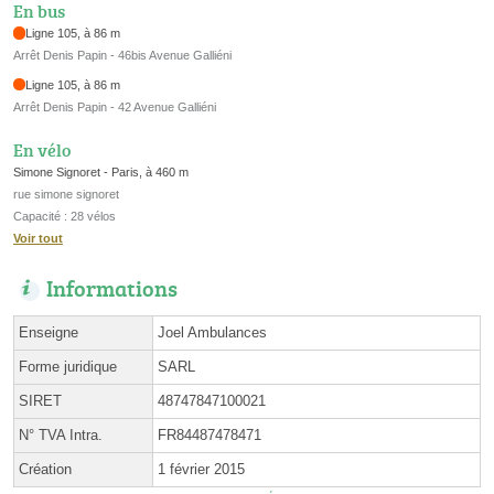
En bus
Ligne 105, à 86 m
Arrêt Denis Papin - 46bis Avenue Galliéni
Ligne 105, à 86 m
Arrêt Denis Papin - 42 Avenue Galliéni
En vélo
Simone Signoret - Paris, à 460 m
rue simone signoret
Capacité : 28 vélos
Voir tout
Informations
Enseigne
Joel Ambulances
Forme juridique
SARL
SIRET
48747847100021
N° TVA Intra.
FR84487478471
Création
1 février 2015