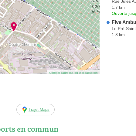
Rue Jules Au
1.7 km
Ouverte jusq
Five Ambu
Le Pré-Saint
1.8 km
Corriger l’adresse ou la localisation
Trajet Maps
ports en commun