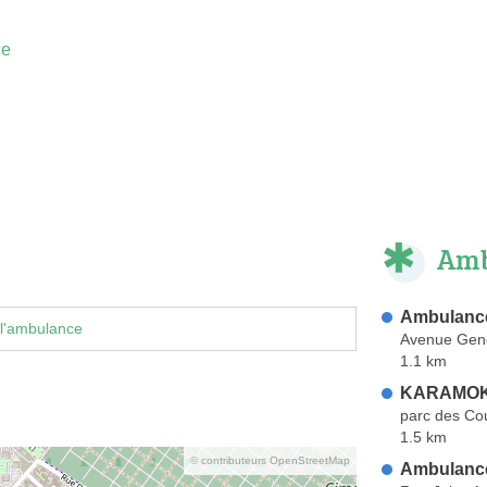
ce
Amb
Ambulance
 l'ambulance
Avenue Gene
1.1 km
KARAMOKO
parc des Cour
1.5 km
© contributeurs OpenStreetMap
Ambulance