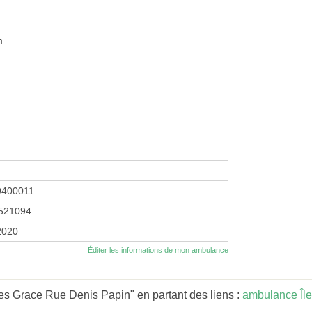
m
9400011
521094
 2020
Éditer les informations de mon ambulance
s Grace Rue Denis Papin" en partant des liens :
ambulance Îl