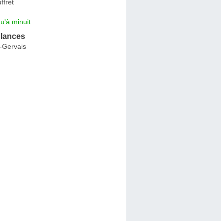
ffret
u'à minuit
lances
-Gervais