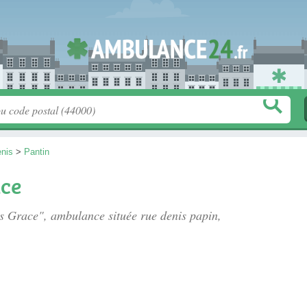
enis
>
Pantin
ce
es Grace", ambulance située
rue denis papin
,