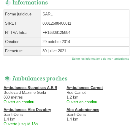
Informations
Forme juridique
SARL
SIRET
80812588400011
N° TVA Intra.
FR16808125884
Création
29 octobre 2014
Fermeture
30 juillet 2021
Éditer les informations de mon ambulance
Ambulances proches
Ambulances Stanoises A.B.R
Ambulances Carnot
Boulevard Maxime Gorki
Rue Carnot
830 mètres
1.2 km
Ouvert en continu
Ouvert en continu
Ambulances Abc Dezobry
Abc Audoniennes
Saint-Denis
Saint-Denis
1.4 km
1.4 km
Ouverte jusqu'à 18h