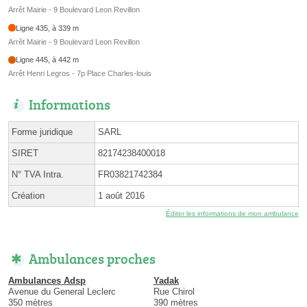
Arrêt Mairie - 9 Boulevard Leon Revillon
Ligne 435, à 339 m
Arrêt Mairie - 9 Boulevard Leon Revillon
Ligne 445, à 442 m
Arrêt Henri Legros - 7p Place Charles-louis
Informations
Forme juridique
SARL
SIRET
82174238400018
N° TVA Intra.
FR03821742384
Création
1 août 2016
Éditer les informations de mon ambulance
Ambulances proches
Ambulances Adsp
Yadak
Avenue du General Leclerc
Rue Chirol
350 mètres
390 mètres