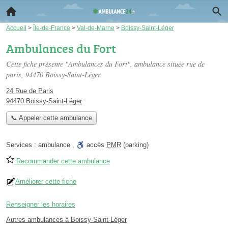
Accueil
>
Île-de-France
>
Val-de-Marne
>
Boissy-Saint-Léger
Ambulances du Fort
Cette fiche présente "Ambulances du Fort", ambulance située
rue de
paris
, 94470 Boissy-Saint-Léger.
24 Rue de Paris
94470 Boissy-Saint-Léger
📞 Appeler cette ambulance
Services :
ambulance
,
accès
PMR
(parking)
Recommander cette ambulance
Améliorer cette fiche
Renseigner les horaires
Autres ambulances à Boissy-Saint-Léger