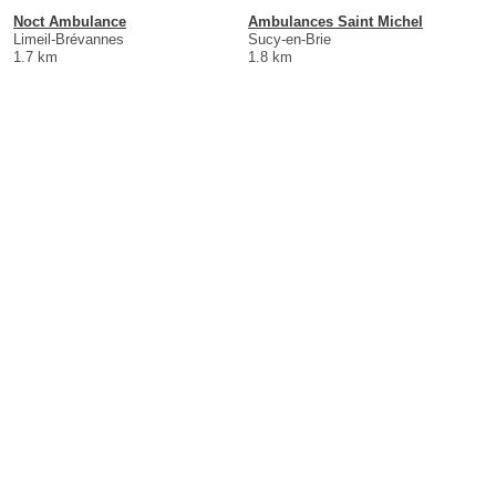
Noct Ambulance
Ambulances Saint Michel
Limeil-Brévannes
Sucy-en-Brie
1.7 km
1.8 km