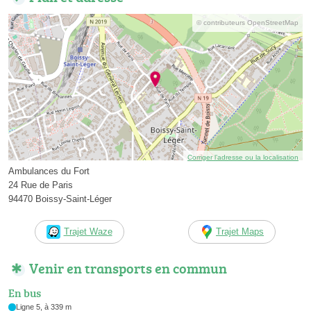
© contributeurs OpenStreetMap
Corriger l’adresse ou la localisation
Ambulances du Fort
24 Rue de Paris
94470 Boissy-Saint-Léger
Trajet Waze
Trajet Maps
Venir en transports en commun
En bus
Ligne 5, à 339 m