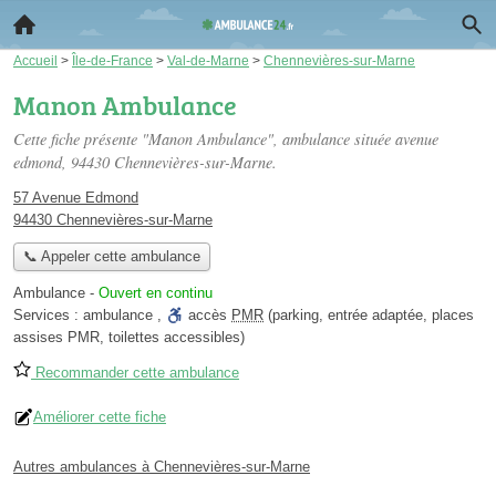
Accueil
>
Île-de-France
>
Val-de-Marne
>
Chennevières-sur-Marne
Manon Ambulance
Cette fiche présente "Manon Ambulance", ambulance située
avenue
edmond
, 94430 Chennevières-sur-Marne.
57 Avenue Edmond
94430 Chennevières-sur-Marne
📞 Appeler cette ambulance
Ambulance
-
Ouvert en continu
Services :
ambulance
,
accès
PMR
(parking, entrée adaptée, places
assises PMR, toilettes accessibles)
Recommander cette ambulance
Améliorer cette fiche
Autres ambulances à Chennevières-sur-Marne