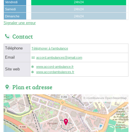
Vendredi
24h/24
Samedi
24h/24
Dimanche
24h/24
Signaler une erreur
Contact
Téléphone
Téléphoner à l'ambulance
Email
accord.ambulancesⓐgmail.com
www.accord-ambulance.fr
Site web
www.accordambulances.fr
Plan et adresse
© contributeurs OpenStreetMap