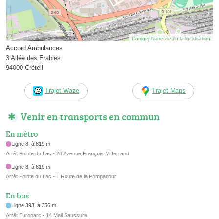
Corriger l’adresse ou la localisation
Accord Ambulances
3 Allée des Erables
94000 Créteil
Trajet Waze
Trajet Maps
Venir en transports en commun
En métro
Ligne 8, à 819 m
Arrêt Pointe du Lac - 26 Avenue François Mitterrand
Ligne 8, à 819 m
Arrêt Pointe du Lac - 1 Route de la Pompadour
En bus
Ligne 393, à 356 m
Arrêt Europarc - 14 Mail Saussure