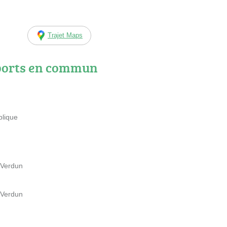
Trajet Maps
ports en commun
blique
 Verdun
 Verdun