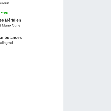
Verdun
ntinu
s Méridien
t Marie Curie
Ambulances
alingrad