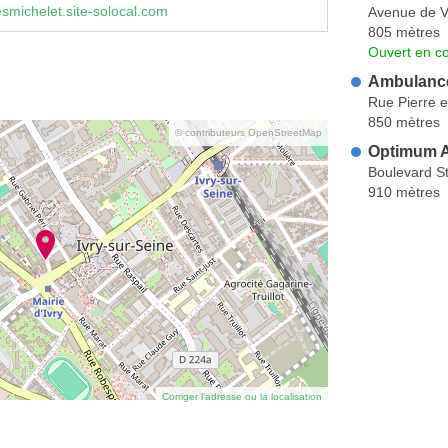
michelet.site-solocal.com
Avenue de 
805 mètres
Ouvert en co
Ambulance
Rue Pierre e
850 mètres
© contributeurs OpenStreetMap
Optimum 
Boulevard St
910 mètres
Corriger l’adresse ou la localisation