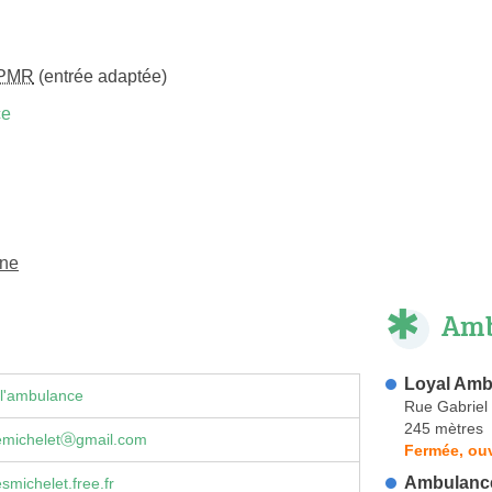
PMR
(entrée adaptée)
ce
ine
Amb
Loyal Amb
 l'ambulance
Rue Gabriel 
245 mètres
micheletⓐgmail.com
Fermée, ouv
Ambulance
michelet.free.fr