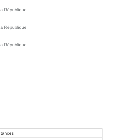
 la République
 la République
 la République
stances