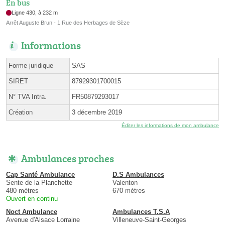
En bus
Ligne 430, à 232 m
Arrêt Auguste Brun - 1 Rue des Herbages de Sèze
Informations
Forme juridique
SAS
SIRET
87929301700015
N° TVA Intra.
FR50879293017
Création
3 décembre 2019
Éditer les informations de mon ambulance
Ambulances proches
Cap Santé Ambulance
D.S Ambulances
Sente de la Planchette
Valenton
480 mètres
670 mètres
Ouvert en continu
Noct Ambulance
Ambulances T.S.A
Avenue d'Alsace Lorraine
Villeneuve-Saint-Georges