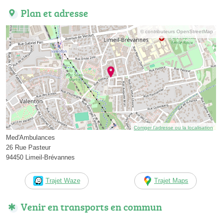
Plan et adresse
© contributeurs OpenStreetMap
Corriger l’adresse ou la localisation
Med'Ambulances
26 Rue Pasteur
94450 Limeil-Brévannes
Trajet Waze
Trajet Maps
Venir en transports en commun