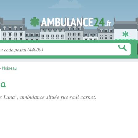
>
Noiseau
na
es Lana", ambulance située
rue sadi carnot
,