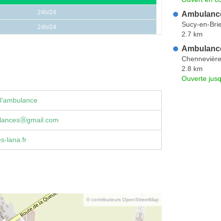
24h/24
Ambulance
Sucy-en-Bri
24h/24
2.7 km
Ambulance
Chennevière
2.8 km
Ouverte jus
 l'ambulance
lancesⓐgmail.com
-lana.fr
© contributeurs OpenStreetMap