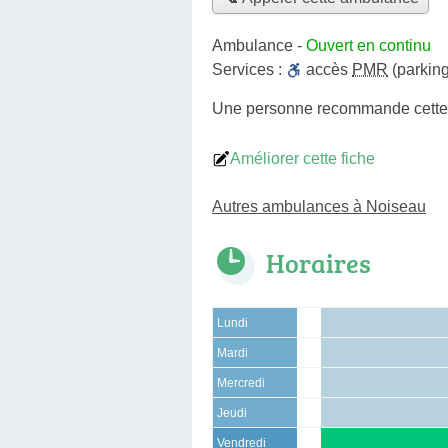
Ambulance
-
Ouvert en continu
Services :
accès
PMR
(parking
Une personne
recommande
cett
Améliorer cette fiche
Autres ambulances à Noiseau
Horaires
Lundi
Mardi
Mercredi
Jeudi
Vendredi