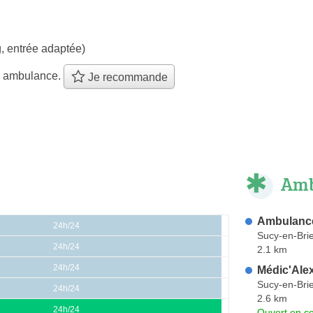
, entrée adaptée)
e ambulance.
Je recommande
Amb
Ambulance
24h/24
Sucy-en-Bri
24h/24
2.1 km
24h/24
Médic'Ale
Sucy-en-Bri
24h/24
2.6 km
24h/24
Ouvert en co