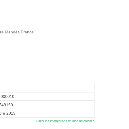
rre Mendès France
6000010
549160
bre 2019
Éditer les informations de mon ambulance