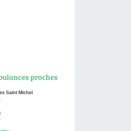
ulances proches
s Saint Michel
e
x
e
ntinu