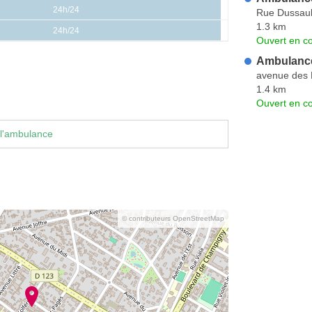
24h/24
Rue Dussaul
1.3 km
24h/24
Ouvert en co
Ambulanc
avenue des P
1.4 km
Ouvert en co
 l'ambulance
© contributeurs OpenStreetMap