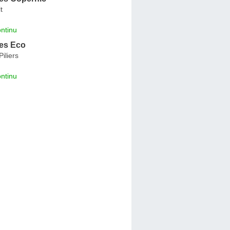
t
ntinu
es Eco
iliers
ntinu