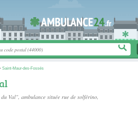
>
Saint-Maur-des-Fossés
al
e du Val", ambulance située
rue de solférino
,