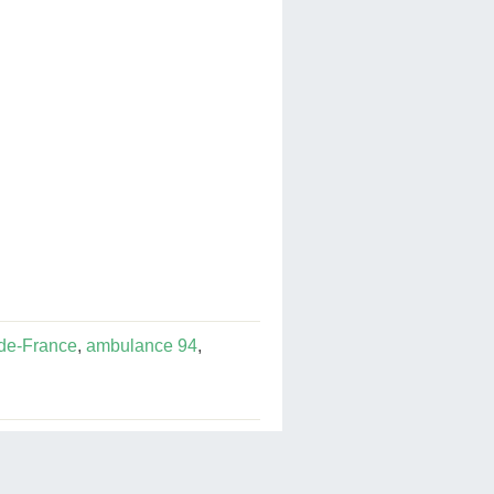
-de-France
,
ambulance 94
,