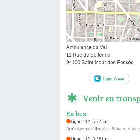
Ambulance du Val
11 Rue de Solférino
94100 Saint-Maur-des-Fossés
Trajet Waze
Venir en trans
En bus
Ligne 112, à 278 m
Arrêt Avenue Victoria - 6 Avenue Vict
Ligne 112, à 281 m