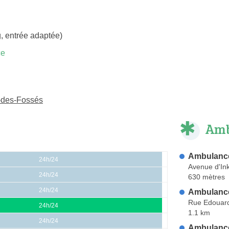
, entrée adaptée)
ce
-des-Fossés
Amb
Ambulance
24h/24
Avenue d'I
24h/24
630 mètres
24h/24
Ambulanc
Rue Edouard
24h/24
1.1 km
24h/24
Ambulanc