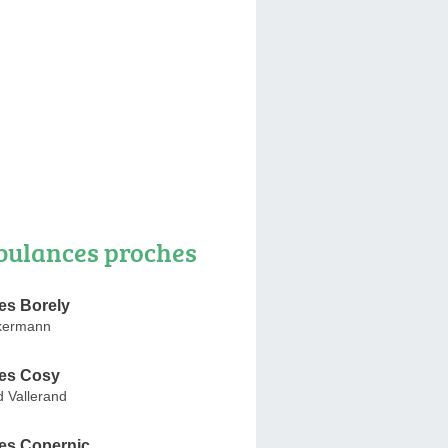
ulances proches
s Borely
nkermann
es Cosy
 Vallerand
es Copernic