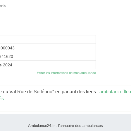
oria
2000043
341620
re 2024
Éditer les informations de mon ambulance
du Val Rue de Solférino" en partant des liens :
ambulance Île
és
.
Ambulance24.fr : l'annuaire des ambulances